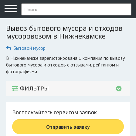
Меню
Главная
Вывоз бытового мусора и отходов
Вопрос юристу
мусоровозом в Нижнекамске
Нижнекамск
Бытовой мусор
ПОЛЬЗОВАТЕЛЯМ
в Нижнекамске зарегистрирована 1 компания по вывозу
бытового мусора и отходов с отзывами, рейтингом и
Компании
фотографиями
Экоблог
ФИЛЬТРЫ
КОМПАНИЯМ
Личный кабинет
Воспользуйтесь сервисом заявок
© 2026 Все права защищены
Отправить заявку