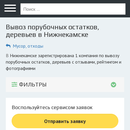
Меню
Главная
Вывоз порубочных остатков,
Вопрос юристу
деревьев в Нижнекамске
Нижнекамск
Мусор, отходы
ПОЛЬЗОВАТЕЛЯМ
в Нижнекамске зарегистрирована 1 компания по вывозу
порубочных остатков, деревьев с отзывами, рейтингом и
Компании
фотографиями
Экоблог
ФИЛЬТРЫ
КОМПАНИЯМ
Личный кабинет
Воспользуйтесь сервисом заявок
© 2026 Все права защищены
Отправить заявку