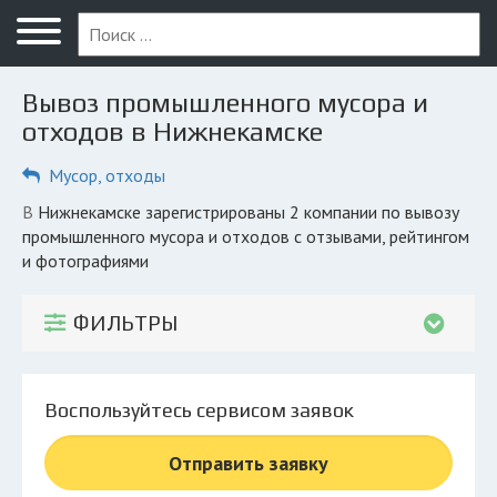
Меню
Главная
Вывоз промышленного мусора и
Вопрос юристу
отходов в Нижнекамске
Нижнекамск
Мусор, отходы
ПОЛЬЗОВАТЕЛЯМ
в Нижнекамске зарегистрированы 2 компании по вывозу
промышленного мусора и отходов с отзывами, рейтингом
Компании
и фотографиями
Экоблог
ФИЛЬТРЫ
КОМПАНИЯМ
Личный кабинет
Воспользуйтесь сервисом заявок
© 2026 Все права защищены
Отправить заявку