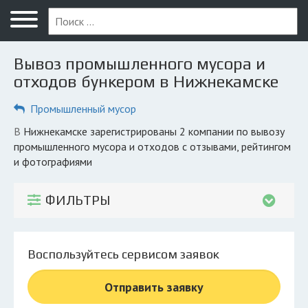
Меню
Главная
Вывоз промышленного мусора и
Вопрос юристу
отходов бункером в Нижнекамске
Нижнекамск
Промышленный мусор
ПОЛЬЗОВАТЕЛЯМ
в Нижнекамске зарегистрированы 2 компании по вывозу
промышленного мусора и отходов с отзывами, рейтингом
Компании
и фотографиями
Экоблог
ФИЛЬТРЫ
КОМПАНИЯМ
Личный кабинет
Воспользуйтесь сервисом заявок
© 2026 Все права защищены
Отправить заявку