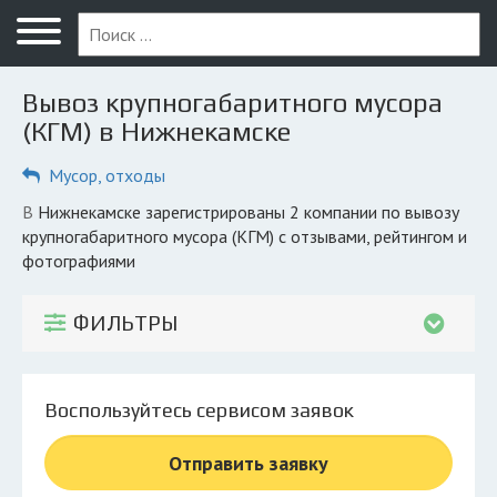
Меню
Главная
Вывоз крупногабаритного мусора
Вопрос юристу
(КГМ) в Нижнекамске
Нижнекамск
Мусор, отходы
ПОЛЬЗОВАТЕЛЯМ
в Нижнекамске зарегистрированы 2 компании по вывозу
крупногабаритного мусора (КГМ) с отзывами, рейтингом и
Компании
фотографиями
Экоблог
ФИЛЬТРЫ
КОМПАНИЯМ
Личный кабинет
Воспользуйтесь сервисом заявок
© 2026 Все права защищены
Отправить заявку