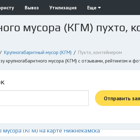
юристу
Вывоз
Утилизация
Еще
ого мусора (КГМ) пухто, 
Крупногабаритный мусор (КГМ)
Пухто, контейнером
озу крупногабаритного мусора (КГМ) с отзывами, рейтингом и ф
ок
Отправить за
 мусора (КГМ) на карте Нижнекамска