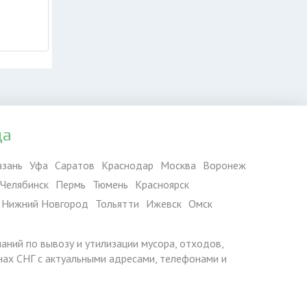
да
азань
Уфа
Саратов
Краснодар
Москва
Воронеж
Челябинск
Пермь
Тюмень
Красноярск
Нижний Новгород
Тольятти
Ижевск
Омск
паний по вывозу и утилизации мусора, отходов,
ранах СНГ с актуальными адресами, телефонами и