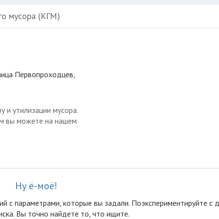
го мусора (КГМ)
улица Первопроходцев,
у и утилизации мусора.
ом вы можете на нашем
Ну ё-моё!
ий с параметрами, которые вы задали. Поэкспериментируйте с 
ска. Вы точно найдете то, что ищите.