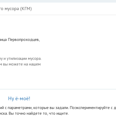
го мусора (КГМ)
улица Первопроходцев,
у и утилизации мусора.
ом вы можете на нашем
Ну ё-моё!
ий с параметрами, которые вы задали. Поэкспериментируйте с 
ска. Вы точно найдете то, что ищите.