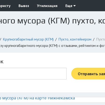
юристу
Вывоз
Утилизация
Еще
ого мусора (КГМ) пухто, к
Крупногабаритный мусор (КГМ)
Пухто, контейнером
Пухт
озу крупногабаритного мусора (КГМ) с отзывами, рейтингом и ф
ок
Отправить за
 мусора (КГМ) на карте Нижнекамска