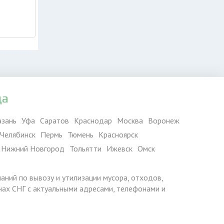
да
азань
Уфа
Саратов
Краснодар
Москва
Воронеж
Челябинск
Пермь
Тюмень
Красноярск
Нижний Новгород
Тольятти
Ижевск
Омск
паний по вывозу и утилизации мусора, отходов,
ранах СНГ с актуальными адресами, телефонами и