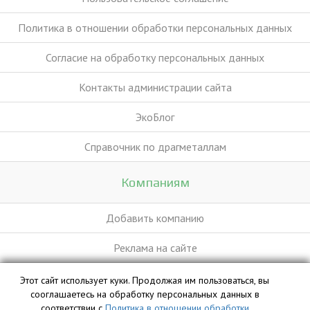
Политика в отношении обработки персональных данных
Согласие на обработку персональных данных
Контакты администрации сайта
ЭкоБлог
Справочник по драгметаллам
Компаниям
Добавить компанию
Реклама на сайте
Этот сайт использует куки. Продолжая им пользоваться, вы
База данных сайта vyvoz.org является интеллектуальной
сооглашаетесь на обработку персональных данных в
собственностью ООО «Профит» и охраняется законом.
соответствии с
Политика в отношении обработки