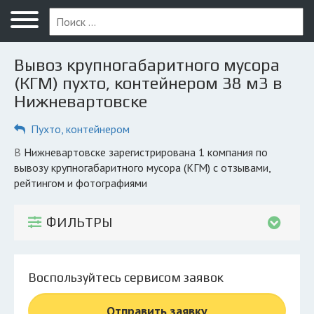
Меню
Главная
Вывоз крупногабаритного мусора
Вопрос юристу
(КГМ) пухто, контейнером 38 м3 в
Нижневартовске
Нижневартовск
Пухто, контейнером
ПОЛЬЗОВАТЕЛЯМ
Компании
в Нижневартовске зарегистрирована 1 компания по
вывозу крупногабаритного мусора (КГМ) с отзывами,
Экоблог
рейтингом и фотографиями
КОМПАНИЯМ
ФИЛЬТРЫ
Личный кабинет
© 2026 Все права защищены
Воспользуйтесь сервисом заявок
Отправить заявку