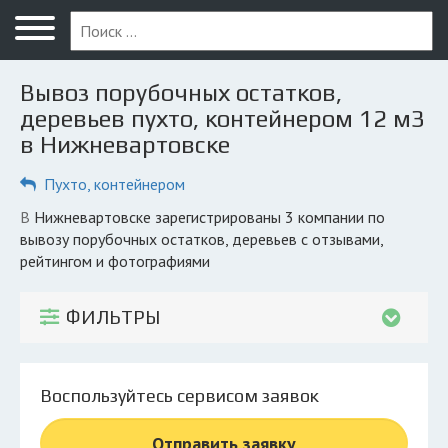
Меню
Главная
Вывоз порубочных остатков,
Вопрос юристу
деревьев пухто, контейнером 12 м3
в Нижневартовске
Нижневартовск
Пухто, контейнером
ПОЛЬЗОВАТЕЛЯМ
Компании
в Нижневартовске зарегистрированы 3 компании по
вывозу порубочных остатков, деревьев с отзывами,
Экоблог
рейтингом и фотографиями
КОМПАНИЯМ
ФИЛЬТРЫ
Личный кабинет
© 2026 Все права защищены
Воспользуйтесь сервисом заявок
Отправить заявку