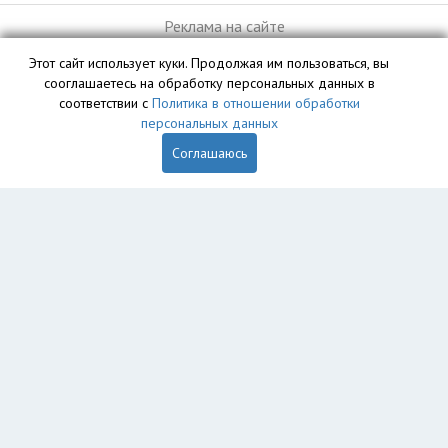
Реклама на сайте
Этот сайт использует куки. Продолжая им пользоваться, вы
сооглашаетесь на обработку персональных данных в
База данных сайта vyvoz.org является интеллектуальной
соответствии с
Политика в отношении обработки
собственностью ООО «Профит» и охраняется законом.
персональных данных
Соглашаюсь
Главная
Вопрос юристу
Нижний Новгород
Пользователям
Компании
Вывоз
Утилизация
Пункты приема
Демонтаж
Грузоперевозки
Экосопровождение