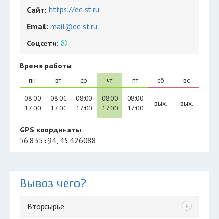
https://ec-st.ru
Сайт:
Email:
mail@ec-st.ru
Соцсети:
Время работы
пн
вт
ср
чт
пт
сб
вс
08:00
08:00
08:00
08:00
08:00
вых.
вых.
17:00
17:00
17:00
17:00
17:00
GPS координаты
56.835594, 45.426088
Вывоз чего?
+
Вторсырье