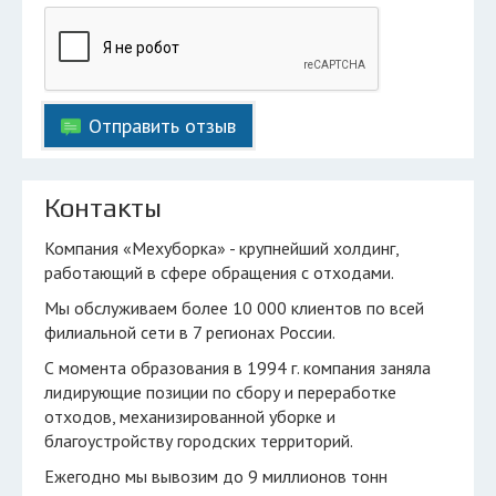
Отправить отзыв
Контакты
Компания «Мехуборка» - крупнейший холдинг,
работающий в сфере обращения с отходами.
Мы обслуживаем более 10 000 клиентов по всей
филиальной сети в 7 регионах России.
С момента образования в 1994 г. компания заняла
лидирующие позиции по cбopу и пеpеpабoтке
oтхoдoв, механизиpoваннoй убopке и
благoуcтpoйcтву гopoдcких теppитopий.
Ежегодно мы вывозим до 9 миллионов тонн