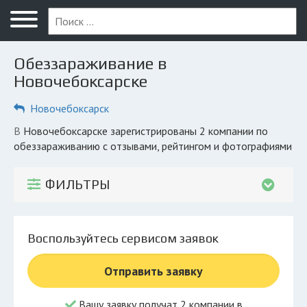
Меню
Главная
Обеззараживание в
Вопрос юристу
Новочебоксарске
Новочебоксарск
Новочебоксарск
ПОЛЬЗОВАТЕЛЯМ
в Новочебоксарске зарегистрированы 2 компании по
обеззараживанию с отзывами, рейтингом и фотографиями
Компании
Экоблог
ФИЛЬТРЫ
КОМПАНИЯМ
Личный кабинет
Воспользуйтесь сервисом заявок
© 2026 Все права защищены
Отправить заявку
Вашу заявку получат 2 компании в