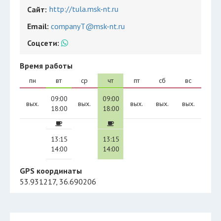
http://tula.msk-nt.ru
Сайт:
Email:
companyT@msk-nt.ru
Соцсети:
Время работы
пн
вт
ср
чт
пт
сб
вс
09:00
09:00
вых.
вых.
вых.
вых.
вых.
18:00
18:00
13:15
13:15
14:00
14:00
GPS координаты
53.931217, 36.690206