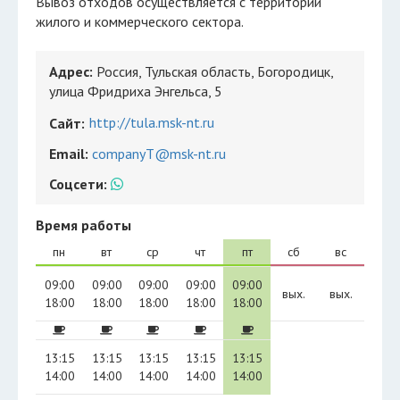
Вывоз отходов осуществляется с территорий
жилого и коммерческого сектора.
Адрес:
Россия, Тульская область, Богородицк,
улица Фридриха Энгельса, 5
http://tula.msk-nt.ru
Сайт:
Email:
companyT@msk-nt.ru
Соцсети:
Время работы
пн
вт
ср
чт
пт
сб
вс
09:00
09:00
09:00
09:00
09:00
вых.
вых.
18:00
18:00
18:00
18:00
18:00
13:15
13:15
13:15
13:15
13:15
14:00
14:00
14:00
14:00
14:00