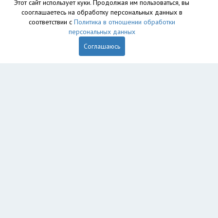
Этот сайт использует куки. Продолжая им пользоваться, вы
сооглашаетесь на обработку персональных данных в
База данных сайта vyvoz.org является интеллектуальной
соответствии с
Политика в отношении обработки
собственностью ООО «Профит» и охраняется законом.
персональных данных
Соглашаюсь
Главная
Вопрос юристу
Новомосковск
Пользователям
Компании
Вывоз
Утилизация
Пункты приема
Демонтаж
Грузоперевозки
Рег. операторы
Обеззараживание
Экоблог