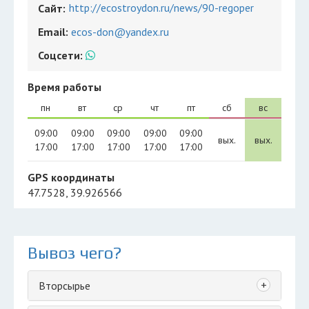
http://ecostroydon.ru/news/90-regoper
Сайт:
Email:
ecos-don@yandex.ru
Соцсети:
Время работы
пн
вт
ср
чт
пт
сб
вс
09:00
09:00
09:00
09:00
09:00
вых.
вых.
17:00
17:00
17:00
17:00
17:00
GPS координаты
47.7528, 39.926566
Вывоз чего?
+
Вторсырье