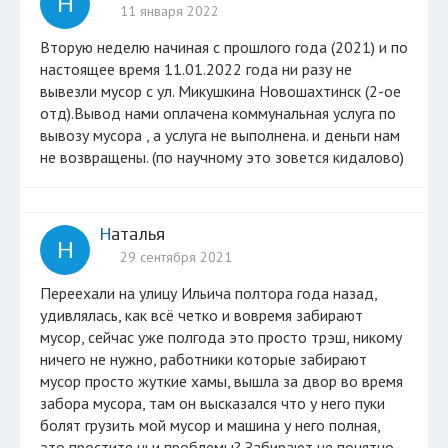
Н
11 января 2022
Вторую неделю начиная с прошлого года (2021) и по
настоящее время 11.01.2022 года ни разу не
вывезли мусор с ул. Микушкина Новошахтинск (2-ое
отд).Вывод нами оплачена коммунальная услуга по
вывозу мусора , а услуга не выполнена. и деньги нам
не возвращены. (по научному это зовется кидалово)
Наталья
Н
29 сентября 2021
Переехали на улицу Ильича полтора года назад,
удивлялась, как всё четко и вовремя забирают
мусор, сейчас уже полгода это просто трэш, никому
ничего не нужно, работники которые забирают
мусор просто жуткие хамы, вышла за двор во время
забора мусора, там он высказался что у него пуки
болят грузить мой мусор и машина у него полная,
это простите чьи проблемы? Забирают не понятно