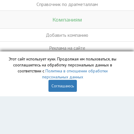
Справочник по драгметаллам
Компаниям
Добавить компанию
Реклама на сайте
Этот сайт использует куки. Продолжая им пользоваться, вы
сооглашаетесь на обработку персональных данных в
База данных сайта vyvoz.org является интеллектуальной
соответствии с
Политика в отношении обработки
собственностью ООО «Профит» и охраняется законом.
персональных данных
Соглашаюсь
Главная
Вопрос юристу
Новошахтинск
Пользователям
Компании