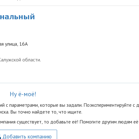
ональный
ая улица, 16А
Калужской области.
Ну ё-моё!
ий с параметрами, которые вы задали. Поэкспериментируйте с 
ска. Вы точно найдете то, что ищите.
омпания существует, то добавьте её! Помогите другим людям её
Добавить компанию