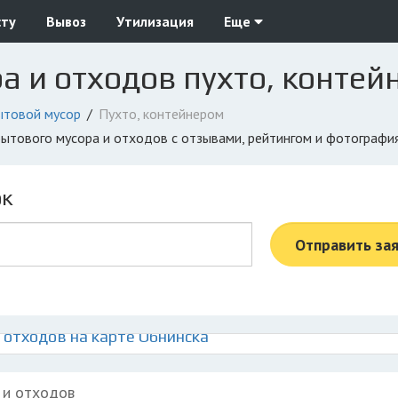
сту
Вывоз
Утилизация
Еще
а и отходов пухто, контей
ытовой мусор
Пухто, контейнером
 бытового мусора и отходов с отзывами, рейтингом и фотографи
ок
Отправить за
 отходов на карте Обнинска
 и отходов