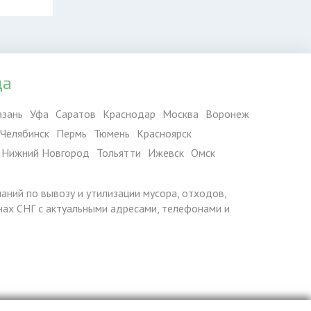
да
азань
Уфа
Саратов
Краснодар
Москва
Воронеж
Челябинск
Пермь
Тюмень
Красноярск
Нижний Новгород
Тольятти
Ижевск
Омск
паний по вывозу и утилизации мусора, отходов,
ранах СНГ с актуальными адресами, телефонами и