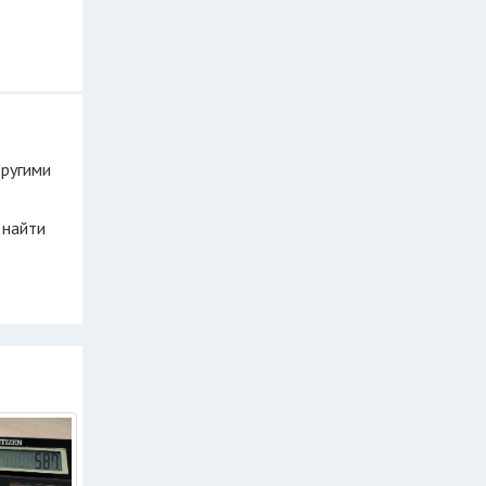
другими
 найти