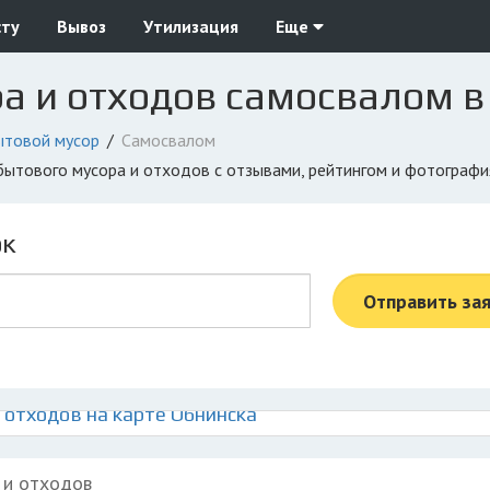
сту
Вывоз
Утилизация
Еще
а и отходов самосвалом в
ытовой мусор
Самосвалом
 бытового мусора и отходов с отзывами, рейтингом и фотограф
ок
Отправить за
 отходов на карте Обнинска
 и отходов