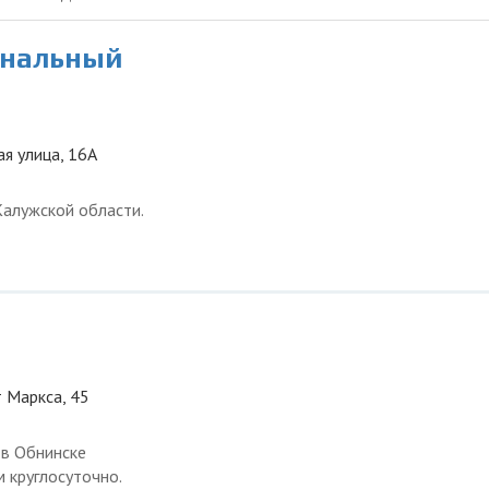
ональный
ая улица, 16А
Калужской области.
т Маркса, 45
 в Обнинске
 круглосуточно.