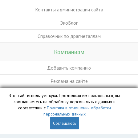
Контакты администрации сайта
ЭкоБлог
Справочник по драгметаллам
Компаниям
Добавить компанию
Реклама на сайте
Этот сайт использует куки. Продолжая им пользоваться, вы
База данных сайта vyvoz.org является интеллектуальной
сооглашаетесь на обработку персональных данных в
собственностью ООО «Профит» и охраняется законом.
соответствии с
Политика в отношении обработки
персональных данных
Соглашаюсь