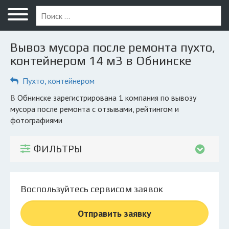
Меню
Главная
Вывоз мусора после ремонта пухто,
Вопрос юристу
контейнером 14 м3 в Обнинске
Обнинск
Пухто, контейнером
ПОЛЬЗОВАТЕЛЯМ
в Обнинске зарегистрирована 1 компания по вывозу
мусора после ремонта с отзывами, рейтингом и
Компании
фотографиями
Экоблог
ФИЛЬТРЫ
КОМПАНИЯМ
Личный кабинет
Воспользуйтесь сервисом заявок
© 2026 Все права защищены
Отправить заявку