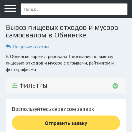
Меню
Главная
Вывоз пищевых отходов и мусора
Вопрос юристу
самосвалом в Обнинске
Обнинск
Пищевые отходы
ПОЛЬЗОВАТЕЛЯМ
в Обнинске зарегистрирована 1 компания по вывозу
пищевых отходов и мусора с отзывами, рейтингом и
Компании
фотографиями
Экоблог
ФИЛЬТРЫ
КОМПАНИЯМ
Личный кабинет
Воспользуйтесь сервисом заявок
© 2026 Все права защищены
Отправить заявку