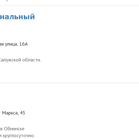
ональный
ая улица, 16А
Калужской области.
т Маркса, 45
 в Обнинске
 круглосуточно.