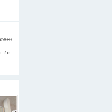
другими
 найти