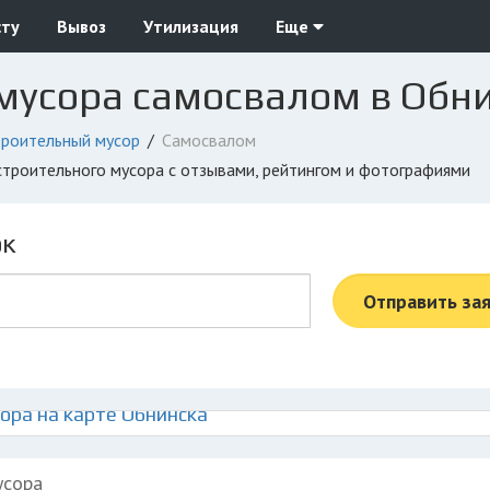
сту
Вывоз
Утилизация
Еще
 мусора самосвалом в Обн
троительный мусор
Самосвалом
 строительного мусора с отзывами, рейтингом и фотографиями
ок
Отправить за
ора на карте Обнинска
усора