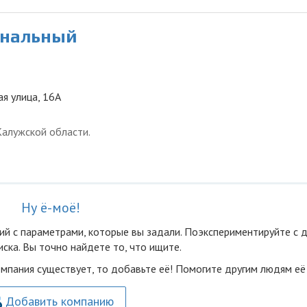
ональный
ая улица, 16А
Калужской области.
Ну ё-моё!
ий с параметрами, которые вы задали. Поэкспериментируйте с 
ска. Вы точно найдете то, что ищите.
омпания существует, то добавьте её! Помогите другим людям её
Добавить компанию