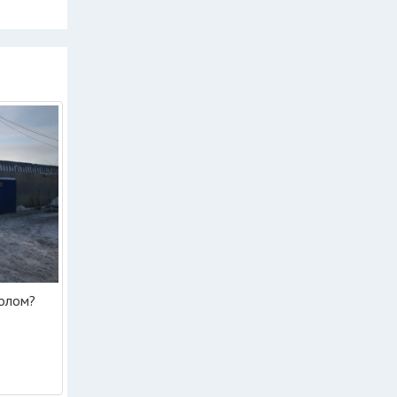
лолом?