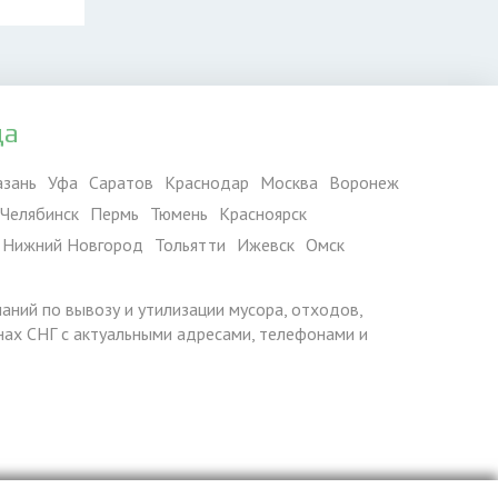
да
азань
Уфа
Саратов
Краснодар
Москва
Воронеж
Челябинск
Пермь
Тюмень
Красноярск
Нижний Новгород
Тольятти
Ижевск
Омск
паний по вывозу и утилизации мусора, отходов,
ранах СНГ с актуальными адресами, телефонами и