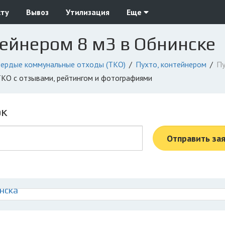
сту
Вывоз
Утилизация
Еще
тейнером 8 м3 в Обнинске
вердые коммунальные отходы (ТКО)
Пухто, контейнером
Пу
 ТКО с отзывами, рейтингом и фотографиями
ок
Отправить за
нска