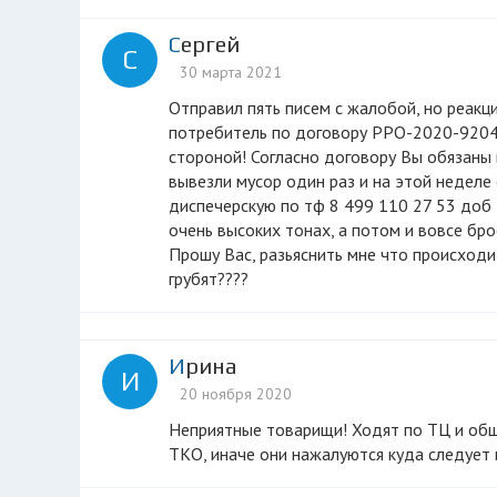
Сергей
С
30 марта 2021
Отправил пять писем с жалобой, но реакции никакой нет и видимо не будет! Это первое письмо: День добрый ! Я
потребитель по договору РРО-2020-9204
стороной! Согласно договору Вы обязаны
вывезли мусор один раз и на этой неделе 
диспечерскую по тф 8 499 110 27 53 доб 
очень высоких тонах, а потом и вовсе бр
Прошу Вас, разьяснить мне что происход
грубят????
Ирина
И
20 ноября 2020
Неприятные товарищи! Ходят по ТЦ и общаются, как в 90е, что все обязаны заключать договора с ними на вывоз
ТКО, иначе они нажалуются куда следует 