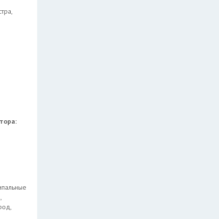
тра,
атора:
ипальные
,
род,