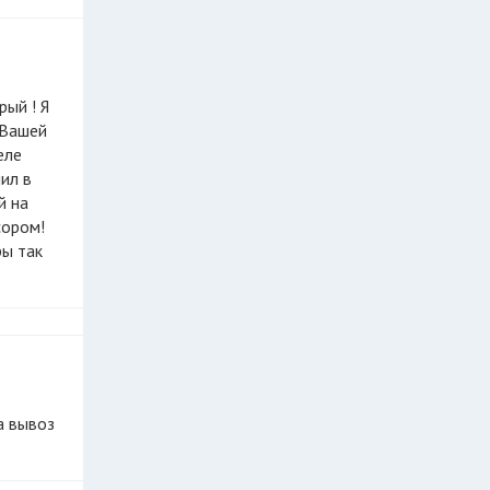
 Вашей
еле
ил в
й на
сором!
ры так