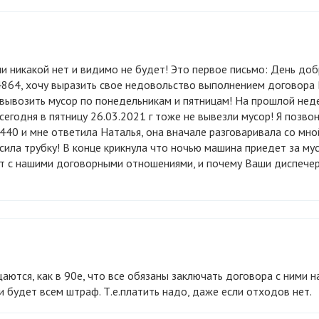
864, хочу выразить свое недовольство выполнением договора
 вывозить мусор по понедельникам и пятницам! На прошлой нед
сегодня в пятницу 26.03.2021 г тоже не вывезли мусор! Я позвон
440 и мне ответила Наталья, она вначале разговаривала со мно
осила трубку! В конце крикнула что ночью машина приедет за му
ит с нашими договорными отношениями, и почему Ваши диспече
и будет всем штраф. Т.е.платить надо, даже если отходов нет.