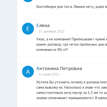
Контейнера для тко в Ликино нету, даже в
Елена
Е
21 декабря 2022
Ужас, а не компания! Приписывают чужие контейнеры, мусор не вывозят, ссылаясь на погодные условия.Зачем
нужен договор, где четко прописано дни 
компания из 90-х!!!
Антонина Петровна
А
11 июля 2022
Хотела бы уточнить почему я должна платить за мусор, если контейнеры стоят от меня в полтора километра и я
сама вывожу их. Насколько я знаю что зак
самостоятельно везу мусор за 1,5 км то д
свалки оплачивает муниципалитет. Я напис