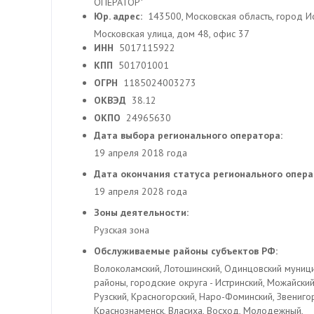
ОПЕРАТОР"
Юр. адрес:
143500, Московская область, город Ис
Московская улица, дом 48, офис 37
ИНН
5017115922
КПП
501701001
ОГРН
1185024003273
ОКВЭД
38.12
ОКПО
24965630
Дата выбора регионального оператора:
19 апреля 2018 года
Дата окончания статуса регионального опер
19 апреля 2028 года
Зоны деятельности:
Рузская зона
Обслуживаемые районы субъектов РФ:
Волоколамский, Лотошинский, Одинцовский муниц
районы, городские округа - Истринский, Можайский
Рузский, Красногорский, Наро-Фоминский, Звениго
Краснознаменск, Власиха, Восход, Молодежный,