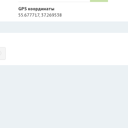
GPS координаты
55.677717, 37.269538