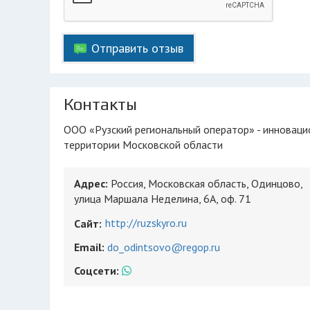
Отправить отзыв
Контакты
ООО «Рузский региональный оператор» - инновационная компания, оказывающая услуги по сбору и вывозу отходов на
территории Московской области
Адрес:
Россия, Московская область, Одинцово,
улица Маршала Неделина, 6А, оф. 71
http://ruzskyro.ru
Сайт:
Email:
do_odintsovo@regop.ru
Соцсети: