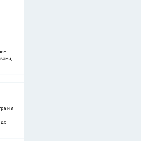
ывами,
 до