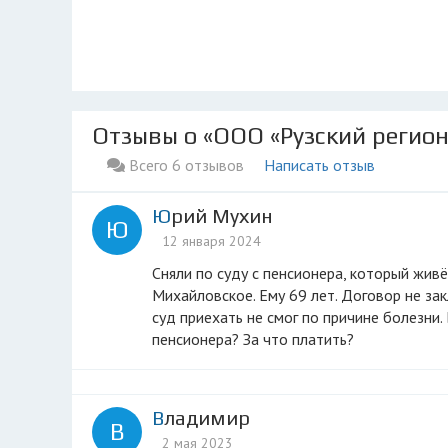
Отзывы о «ООО «Рузский регио
Всего 6 отзывов
Написать отзыв
Юрий Мухин
Ю
12 января 2024
Сняли по суду с пенсионера, который живёт на одну пенсию, половину пенсии. И всё это под новый год. Живёт в с.
Михайловское. Ему 69 лет. Договор не за
суд приехать не смог по причине болезни
пенсионера? За что платить?
Владимир
В
2 мая 2023