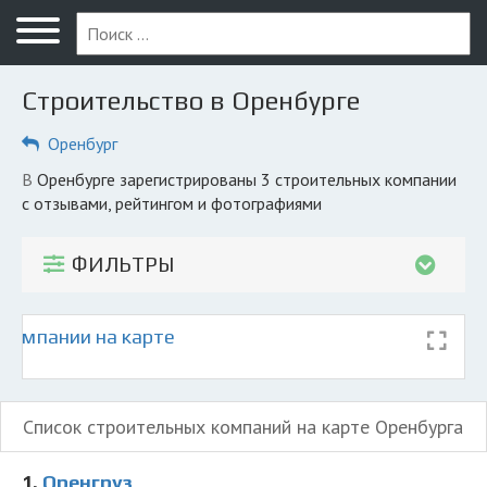
Меню
Главная
Строительство в Оренбурге
Вопрос юристу
Оренбург
Оренбург
в Оренбурге зарегистрированы 3 строительных компании
ПОЛЬЗОВАТЕЛЯМ
с отзывами, рейтингом и фотографиями
Компании
ФИЛЬТРЫ
Экоблог
КОМПАНИЯМ
компании на карте
Личный кабинет
© 2026 Все права защищены
Список строительных компаний на карте Оренбурга
1.
Оренгруз