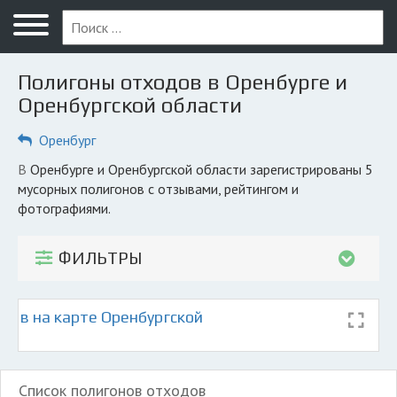
Меню
Главная
Полигоны отходов в Оренбурге и
Вопрос юристу
Оренбургской области
Оренбург
Оренбург
ПОЛЬЗОВАТЕЛЯМ
В Оренбурге и Оренбургской области зарегистрированы 5
мусорных полигонов с отзывами, рейтингом и
Компании
фотографиями.
Экоблог
ФИЛЬТРЫ
КОМПАНИЯМ
Личный кабинет
дов на карте Оренбургской
© 2026 Все права защищены
Список полигонов отходов