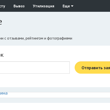
сту
Вывоз
Утилизация
Еще
е
ции с отзывами, рейтингом и фотографиями
ок
Отправить за
кина