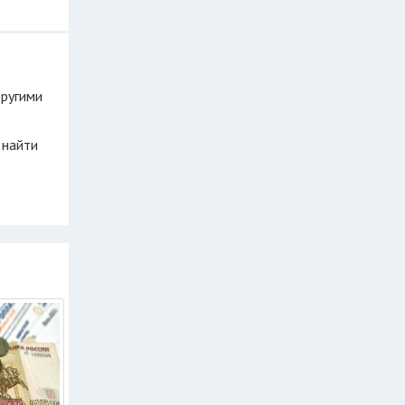
другими
 найти