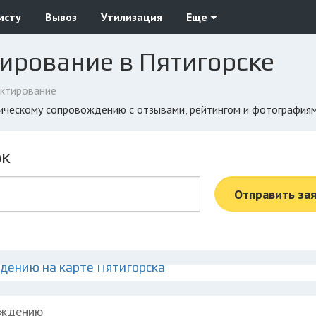
исту
Вывоз
Утилизация
Еще
ирование в Пятигорске
ктирование
огическому сопровождению с отзывами, рейтингом и фотография
ок
Отправить за
дению на карте Пятигорска
ождению