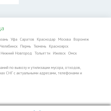
да
азань
Уфа
Саратов
Краснодар
Москва
Воронеж
Челябинск
Пермь
Тюмень
Красноярск
Нижний Новгород
Тольятти
Ижевск
Омск
паний по вывозу и утилизации мусора, отходов,
ранах СНГ с актуальными адресами, телефонами и