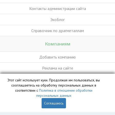
Контакты администрации сайта
ЭкоБлог
Справочник по драгметаллам
Компаниям
Добавить компанию
Реклама на сайте
Этот сайт использует куки. Продолжая им пользоваться, вы
База данных сайта vyvoz.org является интеллектуальной
сооглашаетесь на обработку персональных данных в
собственностью ООО «Профит» и охраняется законом.
соответствии с
Политика в отношении обработки
персональных данных
Соглашаюсь