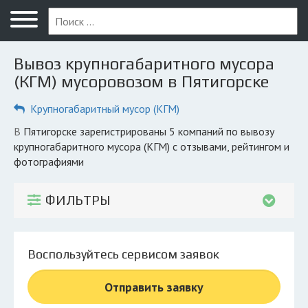
Меню
Главная
Вывоз крупногабаритного мусора
Вопрос юристу
(КГМ) мусоровозом в Пятигорске
Пятигорск
Крупногабаритный мусор (КГМ)
ПОЛЬЗОВАТЕЛЯМ
в Пятигорске зарегистрированы 5 компаний по вывозу
крупногабаритного мусора (КГМ) с отзывами, рейтингом и
Компании
фотографиями
Экоблог
ФИЛЬТРЫ
КОМПАНИЯМ
Личный кабинет
Воспользуйтесь сервисом заявок
© 2026 Все права защищены
Отправить заявку