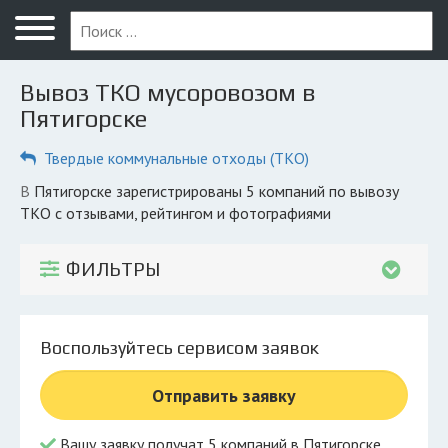
Меню
Главная
Вывоз ТКО мусоровозом в
Вопрос юристу
Пятигорске
Пятигорск
Твердые коммунальные отходы (ТКО)
ПОЛЬЗОВАТЕЛЯМ
в Пятигорске зарегистрированы 5 компаний по вывозу
ТКО с отзывами, рейтингом и фотографиями
Компании
Экоблог
ФИЛЬТРЫ
КОМПАНИЯМ
Личный кабинет
Воспользуйтесь сервисом заявок
© 2026 Все права защищены
Отправить заявку
Вашу заявку получат 5 компаний в Пятигорске