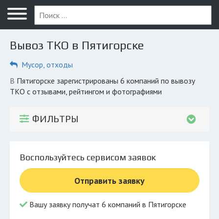
Меню
Главная
Вывоз ТКО в Пятигорске
Вопрос юристу
Мусор, отходы
Пятигорск
в Пятигорске зарегистрированы 6 компаний по вывозу
ПОЛЬЗОВАТЕЛЯМ
ТКО с отзывами, рейтингом и фотографиями
Компании
ФИЛЬТРЫ
Экоблог
КОМПАНИЯМ
Воспользуйтесь сервисом заявок
Личный кабинет
Отправить заявку
© 2026 Все права защищены
Вашу заявку получат 6 компаний в Пятигорске