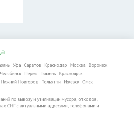
да
азань
Уфа
Саратов
Краснодар
Москва
Воронеж
Челябинск
Пермь
Тюмень
Красноярск
Нижний Новгород
Тольятти
Ижевск
Омск
паний по вывозу и утилизации мусора, отходов,
ранах СНГ с актуальными адресами, телефонами и