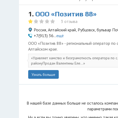
1.
ООО «Позитив 88»
3 отзыва
Россия, Алтайский край, Рубцовск, бульвар П
+7(913) 36...
ещё
ООО «Позитив 88» - региональный оператор по с
Алтайском крае.
Удивляет хамство и безграмотность оператора по с
районуПродан Валентины Еле...
Узнать больше
В нашей базе данных больше не осталоcь компан
параметрами пои
Ну а если вы точно уверены, что именно такая к