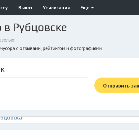
сту
Вывоз
Утилизация
Еще
 в Рубцовске
азелью
 мусора с отзывами, рейтингом и фотографиями
ок
Отправить за
убцовска