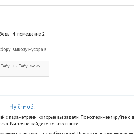
обеды, 4, помещение 2
бору, вывозу мусора в
. Табуны и Табунскому
Ну ё-моё!
ий с параметрами, которые вы задали. Поэкспериментируйте с 
ска. Вы точно найдете то, что ищите.
омпания существует, то добавьте её! Помогите другим людям её