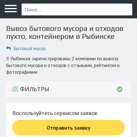
Меню
Главная
Вывоз бытового мусора и отходов
Вопрос юристу
пухто, контейнером в Рыбинске
Рыбинск
Бытовой мусор
ПОЛЬЗОВАТЕЛЯМ
в Рыбинске зарегистрированы 2 компании по вывозу
бытового мусора и отходов с отзывами, рейтингом и
Компании
фотографиями
Экоблог
ФИЛЬТРЫ
КОМПАНИЯМ
Личный кабинет
Воспользуйтесь сервисом заявок
© 2026 Все права защищены
Отправить заявку