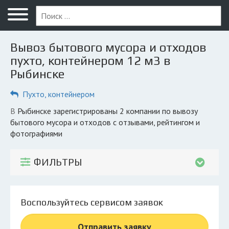
Меню
Главная
Вывоз бытового мусора и отходов
Вопрос юристу
пухто, контейнером 12 м3 в
Рыбинске
Рыбинск
Пухто, контейнером
ПОЛЬЗОВАТЕЛЯМ
Компании
в Рыбинске зарегистрированы 2 компании по вывозу
бытового мусора и отходов с отзывами, рейтингом и
Экоблог
фотографиями
КОМПАНИЯМ
ФИЛЬТРЫ
Личный кабинет
© 2026 Все права защищены
Воспользуйтесь сервисом заявок
Отправить заявку