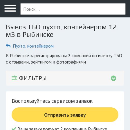
Меню
Главная
Вывоз ТБО пухто, контейнером 12
Вопрос юристу
м3 в Рыбинске
Рыбинск
Пухто, контейнером
ПОЛЬЗОВАТЕЛЯМ
в Рыбинске зарегистрированы 2 компании по вывозу ТБО
с отзывами, рейтингом и фотографиями
Компании
Экоблог
ФИЛЬТРЫ
КОМПАНИЯМ
Личный кабинет
Воспользуйтесь сервисом заявок
© 2026 Все права защищены
Отправить заявку
Вашу заявку получат 2 компании в Рыбинске