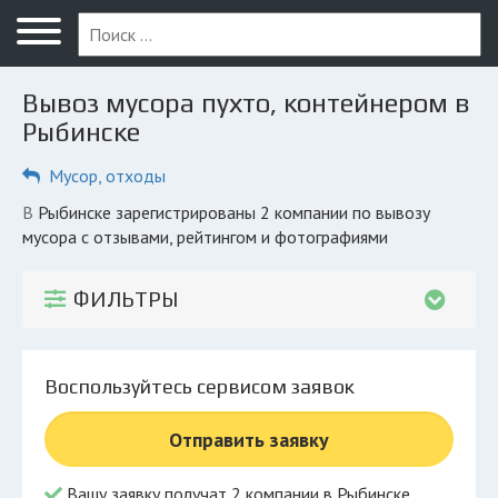
Меню
Главная
Вывоз мусора пухто, контейнером в
Вопрос юристу
Рыбинске
Рыбинск
Мусор, отходы
ПОЛЬЗОВАТЕЛЯМ
в Рыбинске зарегистрированы 2 компании по вывозу
мусора с отзывами, рейтингом и фотографиями
Компании
Экоблог
ФИЛЬТРЫ
КОМПАНИЯМ
Личный кабинет
Воспользуйтесь сервисом заявок
© 2026 Все права защищены
Отправить заявку
Вашу заявку получат 2 компании в Рыбинске