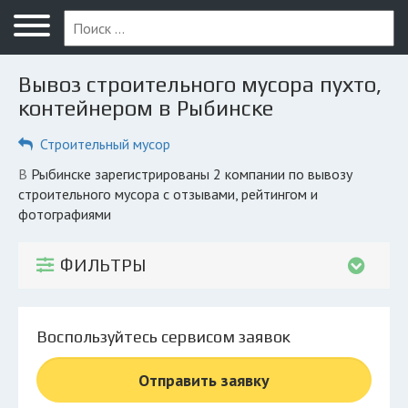
Меню
Главная
Вывоз строительного мусора пухто,
Вопрос юристу
контейнером в Рыбинске
Рыбинск
Строительный мусор
ПОЛЬЗОВАТЕЛЯМ
в Рыбинске зарегистрированы 2 компании по вывозу
строительного мусора с отзывами, рейтингом и
Компании
фотографиями
Экоблог
ФИЛЬТРЫ
КОМПАНИЯМ
Личный кабинет
Воспользуйтесь сервисом заявок
© 2026 Все права защищены
Отправить заявку