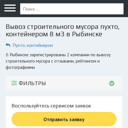
Меню
Главная
Вывоз строительного мусора пухто,
Вопрос юристу
контейнером 8 м3 в Рыбинске
Рыбинск
Пухто, контейнером
ПОЛЬЗОВАТЕЛЯМ
в Рыбинске зарегистрированы 2 компании по вывозу
строительного мусора с отзывами, рейтингом и
Компании
фотографиями
Экоблог
ФИЛЬТРЫ
КОМПАНИЯМ
Личный кабинет
Воспользуйтесь сервисом заявок
© 2026 Все права защищены
Отправить заявку