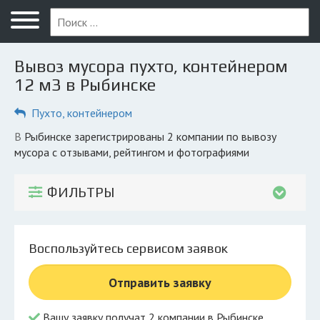
Меню
Главная
Вывоз мусора пухто, контейнером
Вопрос юристу
12 м3 в Рыбинске
Рыбинск
Пухто, контейнером
ПОЛЬЗОВАТЕЛЯМ
в Рыбинске зарегистрированы 2 компании по вывозу
мусора с отзывами, рейтингом и фотографиями
Компании
Экоблог
ФИЛЬТРЫ
КОМПАНИЯМ
Личный кабинет
Воспользуйтесь сервисом заявок
© 2026 Все права защищены
Отправить заявку
Вашу заявку получат 2 компании в Рыбинске