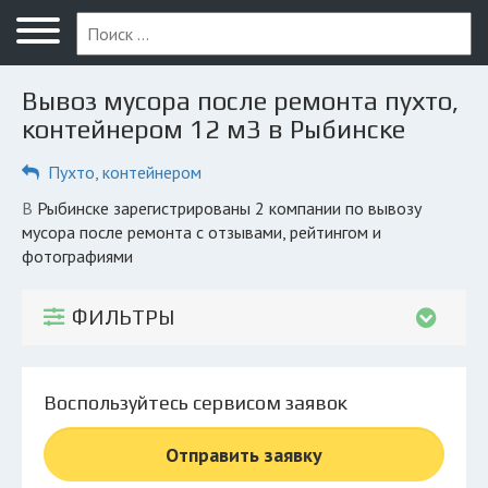
Меню
Главная
Вывоз мусора после ремонта пухто,
Вопрос юристу
контейнером 12 м3 в Рыбинске
Рыбинск
Пухто, контейнером
ПОЛЬЗОВАТЕЛЯМ
в Рыбинске зарегистрированы 2 компании по вывозу
мусора после ремонта с отзывами, рейтингом и
Компании
фотографиями
Экоблог
ФИЛЬТРЫ
КОМПАНИЯМ
Личный кабинет
Воспользуйтесь сервисом заявок
© 2026 Все права защищены
Отправить заявку