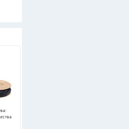
ва:
щества