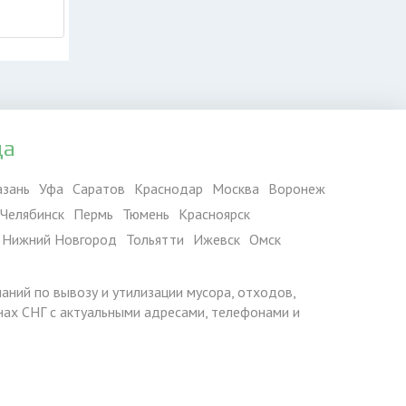
да
азань
Уфа
Саратов
Краснодар
Москва
Воронеж
Челябинск
Пермь
Тюмень
Красноярск
Нижний Новгород
Тольятти
Ижевск
Омск
паний по вывозу и утилизации мусора, отходов,
ранах СНГ с актуальными адресами, телефонами и