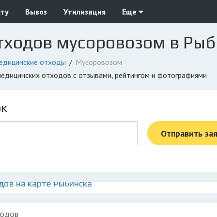
сту
Вывоз
Утилизация
Еще
тходов мусоровозом в Рыб
едицинские отходы
Мусоровозом
 медицинских отходов с отзывами, рейтингом и фотографиями
ок
Отправить за
ов на карте Рыбинска
ходов