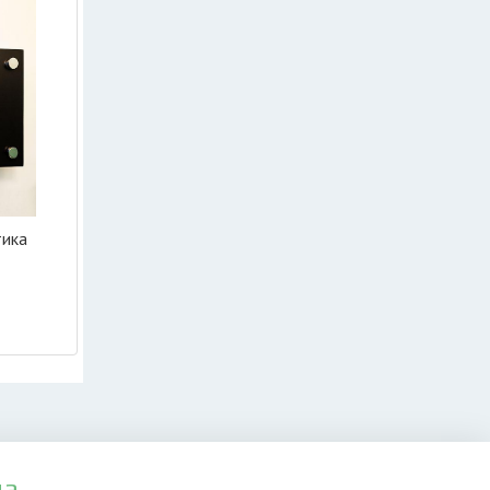
тика
да