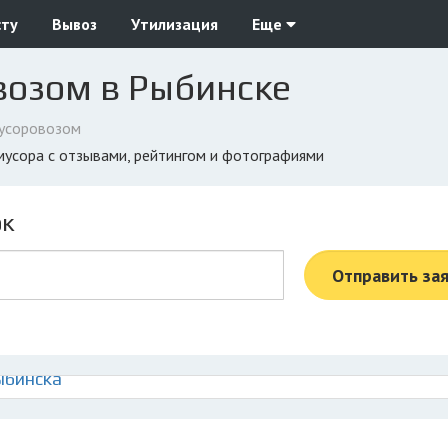
сту
Вывоз
Утилизация
Еще
возом в Рыбинске
усоровозом
 мусора с отзывами, рейтингом и фотографиями
ок
Отправить за
ыбинска