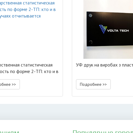
рственная статистическая
УФ друк на виробах з плас
ость по форме 2-ТП: кто и в
случаях отчитывается
обнее >>
Подробнее >>
аниям
Популярные горо