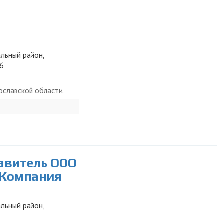
альный район,
36
ославской области.
тавитель ООО
 Компания
альный район,