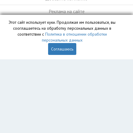
Реклама на сайте
Этот сайт использует куки. Продолжая им пользоваться, вы
сооглашаетесь на обработку персональных данных в
База данных сайта vyvoz.org является интеллектуальной
соответствии с
Политика в отношении обработки
собственностью ООО «Профит» и охраняется законом.
персональных данных
Соглашаюсь
Главная
Вопрос юристу
Саранск
Луховка
Ялга
Пользователям
Компании
Вывоз
Утилизация
Пункты приема