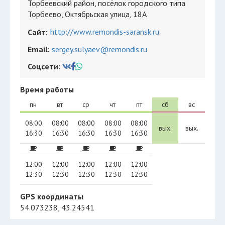
Торбеевский район, посёлок городского типа
Торбеево, Октябрьская улица, 18А
http://www.remondis-saransk.ru
Сайт:
Email:
sergey.sulyaev@remondis.ru
Соцсети:
Время работы
пн
вт
ср
чт
пт
сб
вс
08:00
08:00
08:00
08:00
08:00
вых.
вых.
16:30
16:30
16:30
16:30
16:30
12:00
12:00
12:00
12:00
12:00
12:30
12:30
12:30
12:30
12:30
GPS координаты
54.073238, 43.24541