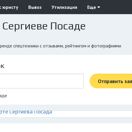
с юристу
Вывоз
Утилизация
Еще
 Сергиеве Посаде
 аренде спецтехники с отзывами, рейтингом и фотографиями
ок
Отправить за
саде
рте Сергиева Посада