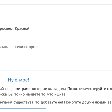
проспект Красной
льные ассенизаторские
Ну ё-моё!
ий с параметрами, которые вы задали. Поэкспериментируйте с 
ска. Вы точно найдете то, что ищите.
омпания существует, то добавьте её! Помогите другим людям её