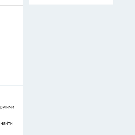
другими
 найти