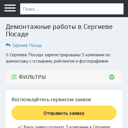
Меню
Главная
Демонтажные работы в Сергиеве
Вопрос юристу
Посаде
Сергиев Посад
Сергиев Посад
ПОЛЬЗОВАТЕЛЯМ
в Сергиеве Посаде зарегистрированы 3 компании по
демонтажу с отзывами, рейтингом и фотографиями
Компании
Экоблог
ФИЛЬТРЫ
КОМПАНИЯМ
Личный кабинет
Воспользуйтесь сервисом заявок
© 2026 Все права защищены
Отправить заявку
Вашу заявку получат 3 компании в Сергиеве