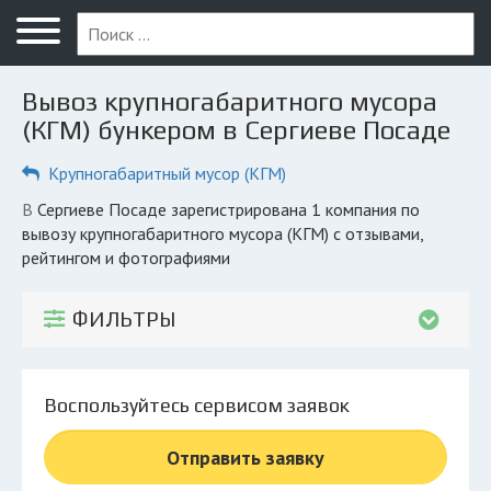
Меню
Главная
Вывоз крупногабаритного мусора
Вопрос юристу
(КГМ) бункером в Сергиеве Посаде
Сергиев Посад
Крупногабаритный мусор (КГМ)
ПОЛЬЗОВАТЕЛЯМ
в Сергиеве Посаде зарегистрирована 1 компания по
вывозу крупногабаритного мусора (КГМ) с отзывами,
Компании
рейтингом и фотографиями
Экоблог
ФИЛЬТРЫ
КОМПАНИЯМ
Личный кабинет
Воспользуйтесь сервисом заявок
© 2026 Все права защищены
Отправить заявку