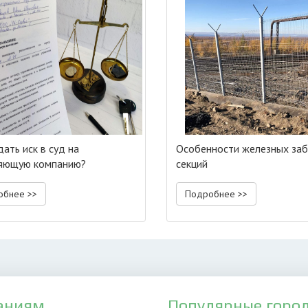
ать иск в суд на
Особенности железных за
яющую компанию?
секций
обнее >>
Подробнее >>
аниям
Популярные горо