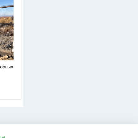
борных
да