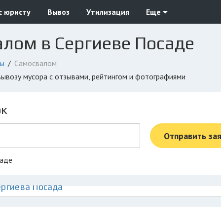
с юристу
Вывоз
Утилизация
Еще
лом в Сергиеве Посаде
ды
Самосвалом
 вывозу мусора с отзывами, рейтингом и фотографиями
ок
Отправить за
саде
ергиева Посада