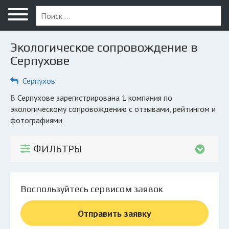
Меню
Главная
Экологическое сопровождение в
Вопрос юристу
Серпухове
Серпухов
Серпухов
ПОЛЬЗОВАТЕЛЯМ
в Серпухове зарегистрирована 1 компания по
экологическому сопровождению с отзывами, рейтингом и
Компании
фотографиями
Экоблог
ФИЛЬТРЫ
КОМПАНИЯМ
Личный кабинет
Воспользуйтесь сервисом заявок
© 2026 Все права защищены
Отправить заявку