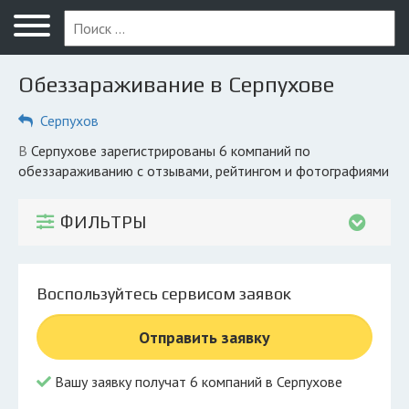
Меню
Главная
Обеззараживание в Серпухове
Вопрос юристу
Серпухов
Серпухов
в Серпухове зарегистрированы 6 компаний по
ПОЛЬЗОВАТЕЛЯМ
обеззараживанию с отзывами, рейтингом и фотографиями
Компании
ФИЛЬТРЫ
Экоблог
КОМПАНИЯМ
Воспользуйтесь сервисом заявок
Личный кабинет
Отправить заявку
© 2026 Все права защищены
Вашу заявку получат 6 компаний в Серпухове