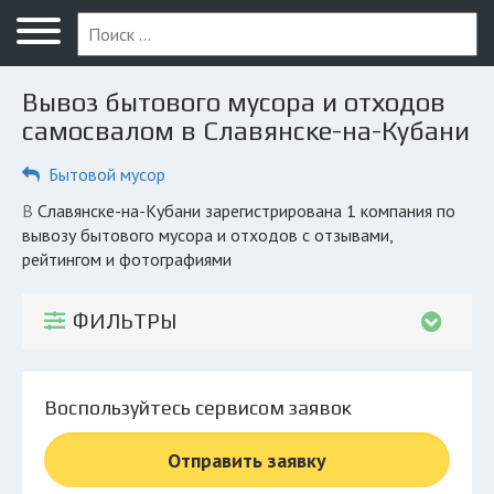
Меню
Главная
Вывоз бытового мусора и отходов
Вопрос юристу
самосвалом в Славянске-на-Кубани
Славянск-на-Кубани
Бытовой мусор
ПОЛЬЗОВАТЕЛЯМ
в Славянске-на-Кубани зарегистрирована 1 компания по
вывозу бытового мусора и отходов с отзывами,
Компании
рейтингом и фотографиями
Экоблог
ФИЛЬТРЫ
КОМПАНИЯМ
Личный кабинет
Воспользуйтесь сервисом заявок
© 2026 Все права защищены
Отправить заявку