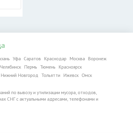
да
азань
Уфа
Саратов
Краснодар
Москва
Воронеж
Челябинск
Пермь
Тюмень
Красноярск
Нижний Новгород
Тольятти
Ижевск
Омск
паний по вывозу и утилизации мусора, отходов,
ранах СНГ с актуальными адресами, телефонами и