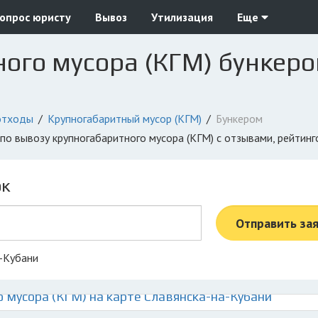
опрос юристу
Вывоз
Утилизация
Еще
ого мусора (КГМ) бункеро
отходы
Крупногабаритный мусор (КГМ)
Бункером
 по вывозу крупногабаритного мусора (КГМ) с отзывами, рейтин
ок
Отправить за
а-Кубани
 мусора (КГМ) на карте Славянска-на-Кубани