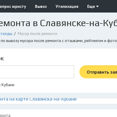
опрос юристу
Вывоз
Утилизация
Еще
емонта в Славянске-на-Ку
отходы
Мусор после ремонта
и по вывозу мусора после ремонта с отзывами, рейтингом и фот
ок
Отправить за
а-Кубани
нта на карте Славянска-на-Кубани
монта