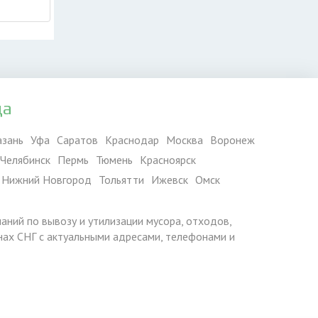
да
азань
Уфа
Саратов
Краснодар
Москва
Воронеж
Челябинск
Пермь
Тюмень
Красноярск
Нижний Новгород
Тольятти
Ижевск
Омск
паний по вывозу и утилизации мусора, отходов,
ранах СНГ с актуальными адресами, телефонами и