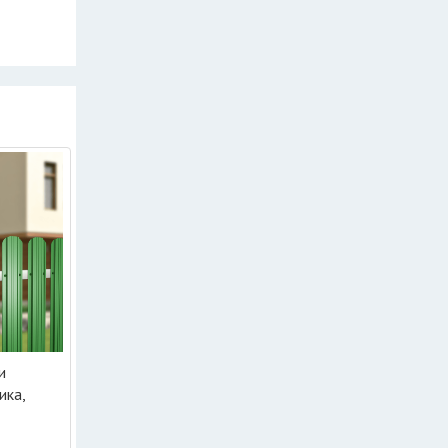
и
ика,