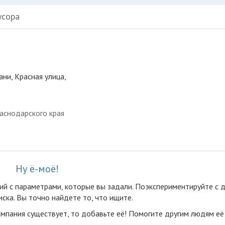
усора
ани, Красная улица,
аснодарского края
Ну ё-моё!
ий с параметрами, которые вы задали. Поэкспериментируйте с 
ска. Вы точно найдете то, что ищите.
омпания существует, то добавьте её! Помогите другим людям её