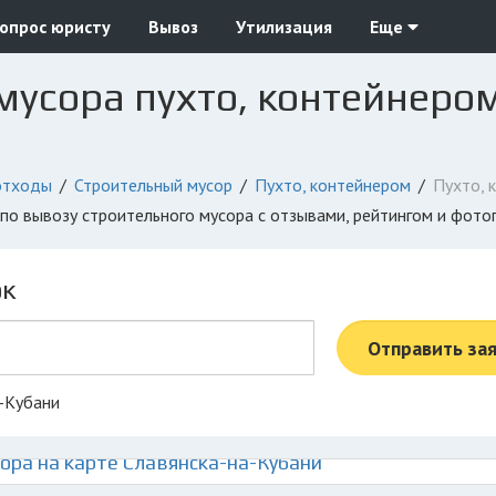
опрос юристу
Вывоз
Утилизация
Еще
мусора пухто, контейнером
отходы
Строительный мусор
Пухто, контейнером
Пухто, 
я по вывозу строительного мусора с отзывами, рейтингом и фот
ок
Отправить за
а-Кубани
ора на карте Славянска-на-Кубани